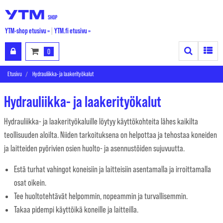
YTM-shop etusivu »
|
YTM.fi etusivu »
Search
Toggle
0
Etusivu
Hydrauliikka- ja laakerityökalut
Hydrauliikka- ja laakerityökalut
Hydrauliikka- ja laakerityökaluille löytyy käyttökohteita lähes kaikilta
teollisuuden aloilta. Niiden tarkoituksena on helpottaa ja tehostaa koneiden
ja laitteiden pyörivien osien huolto- ja asennustöiden sujuvuutta.
Estä turhat vahingot koneisiin ja laitteisiin asentamalla ja irroittamalla
osat oikein.
Tee huoltotehtävät helpommin, nopeammin ja turvallisemmin.
Takaa pidempi käyttöikä koneille ja laitteilla.