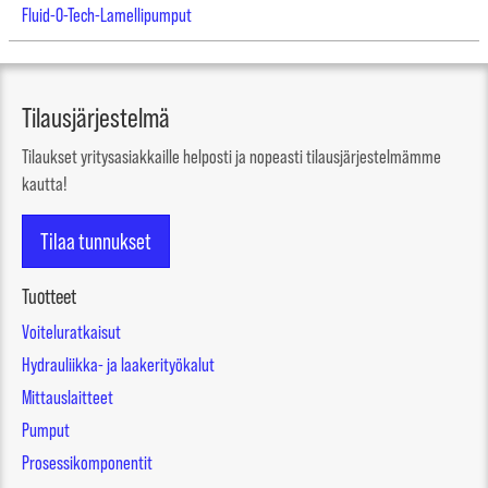
Fluid-O-Tech-Lamellipumput
Tilausjärjestelmä
Tilaukset yritysasiakkaille helposti ja nopeasti tilausjärjestelmämme
kautta!
Tilaa tunnukset
Tuotteet
Voiteluratkaisut
Hydrauliikka- ja laakerityökalut
Mittauslaitteet
Pumput
Prosessikomponentit