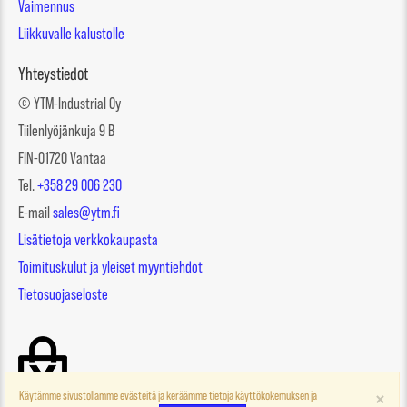
Vaimennus
Liikkuvalle kalustolle
Yhteystiedot
© YTM-Industrial Oy
Tiilenlyöjänkuja 9 B
FIN-01720 Vantaa
Tel.
+358 29 006 230
E-mail
sales@ytm.fi
Lisätietoja verkkokaupasta
Toimituskulut ja yleiset myyntiehdot
Tietosuojaseloste
×
Käytämme sivustollamme evästeitä ja keräämme tietoja käyttökokemuksen ja