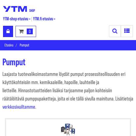
YTM-shop etusivu »
|
YTM.fi etusivu »
Search
Toggle
0
Etusivu
Pumput
Pumput
Laajasta tuotevalikoimastamme löydät pumput prosessiteollisuuden eri
käyttökohteisiin mm. kemikaaleille, hapoille, lauhteille ja
lietteille. Hinnastotuotteiden lisäksi tarjoamme paljon kohteisiin
räätälöitäviä pumppupaketteja, joita ei ole tällä sivulla mainituna. Lisätietoja
verkkosivuiltamme
.