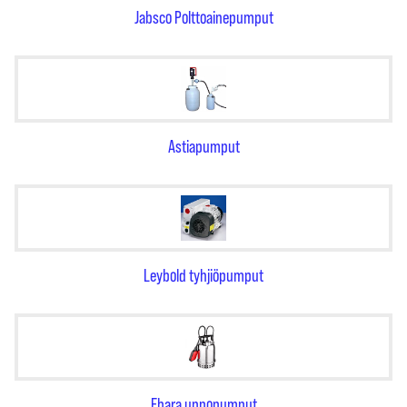
Jabsco Polttoainepumput
Astiapumput
Leybold tyhjiöpumput
Ebara uppopumput