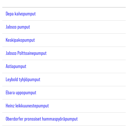
Depa kalvopumput
Jabsco pumput
Keskipakopumput
Jabsco Polttoainepumput
Astiapumput
Leybold tyhjiöpumput
Ebara uppopumput
Heinz leikkuunestepumput
Oberdorfer pronssiset hammaspyöräpumput