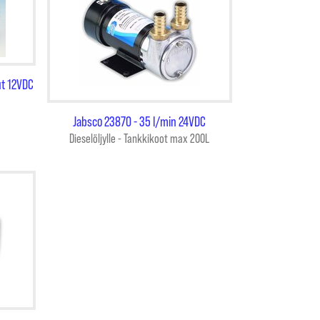
ut 12VDC
Jabsco 23870 - 35 l/min 24VDC
Dieselöljylle - Tankkikoot max 200L