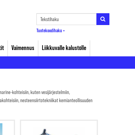
Tuotekoodihaku »
it
Vaimennus
Liikkuvalle kalustolle
arine-kohteisiin, kuten vesijärjestelmiin,
kohteisiin, nesteensiirtotekniikat kemianteollisuuden