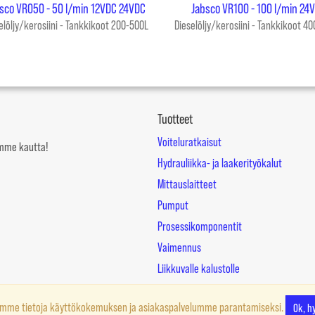
sco VR050 - 50 l/min 12VDC 24VDC
Jabsco VR100 - 100 l/min 24
elöljy/kerosiini - Tankkikoot 200-500L
Dieselöljy/kerosiini - Tankkikoot 4
Tuotteet
Voiteluratkaisut
mämme kautta!
Hydrauliikka- ja laakerityökalut
Mittauslaitteet
Pumput
Prosessikomponentit
Vaimennus
Liikkuvalle kalustolle
ämme tietoja käyttökokemuksen ja asiakaspalvelumme parantamiseksi.
Ok, h