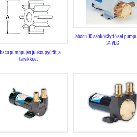
Jabsco DC sähkökäyttöiset pump
24 VDC
absco pumppujen juoksupyörät ja
tarvikkeet