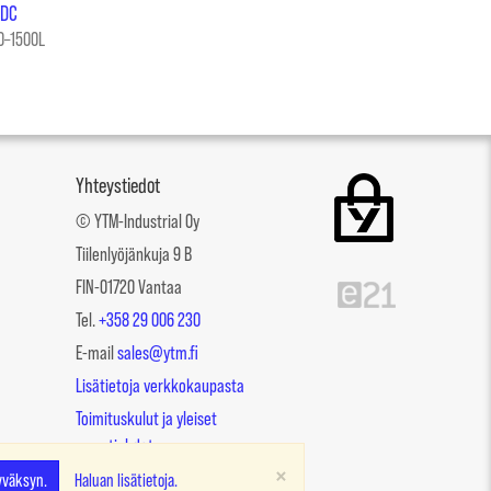
VDC
00–1500L
Yhteystiedot
© YTM-Industrial Oy
Tiilenlyöjänkuja 9 B
FIN-01720 Vantaa
Tel.
+358 29 006 230
E-mail
sales@ytm.fi
Lisätietoja verkkokaupasta
Toimituskulut ja yleiset
myyntiehdot
×
Tietosuojaseloste
yväksyn.
Haluan lisätietoja.