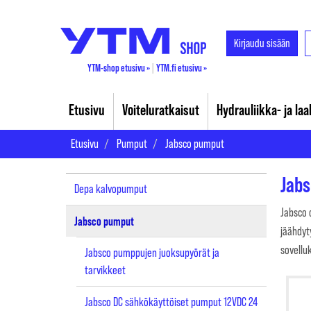
Kirjaudu sisään
YTM-shop etusivu »
|
YTM.fi etusivu »
Etusivu
Voiteluratkaisut
Hydrauliikka- ja la
Etusivu
Pumput
Jabsco pumput
Jab
Depa kalvopumput
Jabsco o
Jabsco pumput
jäähdyt
sovelluk
Jabsco pumppujen juoksupyörät ja
tarvikkeet
Jabsco DC sähkökäyttöiset pumput 12VDC 24