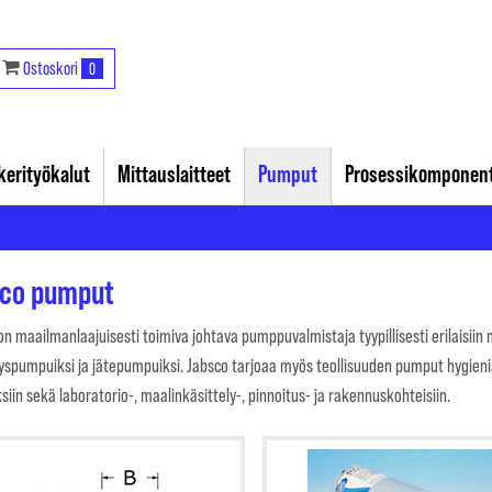
Ostoskori
0
akerityökalut
Mittauslaitteet
Pumput
Prosessikomponent
sco pumput
n maailmanlaajuisesti toimiva johtava pumppuvalmistaja tyypillisesti erilaisiin m
yspumpuiksi ja jätepumpuiksi. Jabsco tarjoaa myös teollisuuden pumput hygienia
siin sekä laboratorio-, maalinkäsittely-, pinnoitus- ja rakennuskohteisiin.