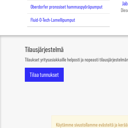
Jab
Oberdorfer pronssiset hammaspyöräpumput
Dies
Fluid-O-Tech-Lamellipumput
Tilausjärjestelmä
Tilaukset yritysasiakkaille helposti ja nopeasti tilausjärjestel
Tilaa tunnukset
Käytämme sivustollamme evästeitä ja kerä