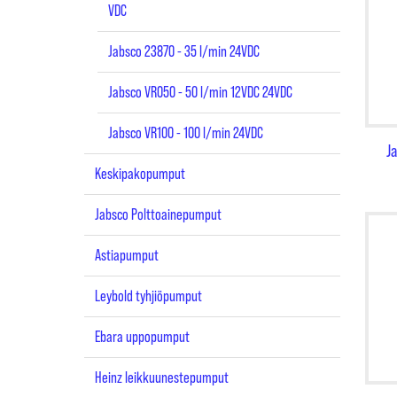
VDC
Jabsco 23870 - 35 l/min 24VDC
Jabsco VR050 - 50 l/min 12VDC 24VDC
Jabsco VR100 - 100 l/min 24VDC
J
Keskipakopumput
Jabsco Polttoainepumput
Astiapumput
Leybold tyhjiöpumput
Ebara uppopumput
Heinz leikkuunestepumput