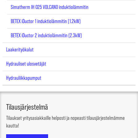
Simatherm IH 025 VOLCANO induktiolämmitin
BETEX iDuctor 1 induktiolämmitin (1.2kW)
BETEX iDuctor 2 induktiolämmitin (2.3kW)
Laakerityökalut
Hydrauliset ulosvetäjät
Hydrauliikkapumput
Tilausjärjestelmä
Tilaukset yritysasiakkaille helposti ja nopeasti tilausjärjestelmämme
kautta!