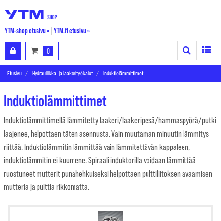
YTM-shop etusivu »
|
YTM.fi etusivu »
Search
Toggle
0
Etusivu
Hydrauliikka- ja laakerityökalut
Induktiolämmittimet
Induktiolämmittimet
Induktiolämmittimellä lämmitetty laakeri/laakeripesä/hammaspyörä/putki
laajenee, helpottaen täten asennusta. Vain muutaman minuutin lämmitys
riittää. Induktiolämmitin lämmittää vain lämmitettävän kappaleen,
induktiolämmitin ei kuumene. Spiraali induktorilla voidaan lämmittää
ruostuneet mutterit punahehkuiseksi helpottaen pulttiliitoksen avaamisen
mutteria ja pulttia rikkomatta.