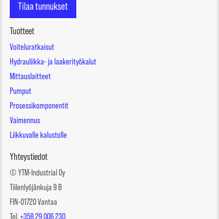
Tilaa tunnukset
Tuotteet
Voiteluratkaisut
Hydrauliikka- ja laakerityökalut
Mittauslaitteet
Pumput
Prosessikomponentit
Vaimennus
Liikkuvalle kalustolle
Yhteystiedot
© YTM-Industrial Oy
Tiilenlyöjänkuja 9 B
FIN-01720 Vantaa
Tel.
+358 29 006 230