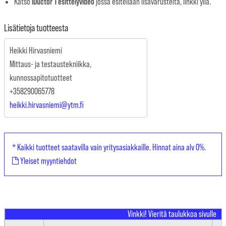
iDuctor 1
esittelyvideo
Katso
jossa esitellään lisävarusteita, linkki yllä.
Lisätietoja tuotteesta
Heikki Hirvasniemi
Mittaus- ja testaustekniikka,
kunnossapitotuotteet
+358290065778
heikki.hirvasniemi@ytm.fi
* Kaikki tuotteet saatavilla vain yritysasiakkaille. Hinnat aina alv 0%.
Yleiset myyntiehdot