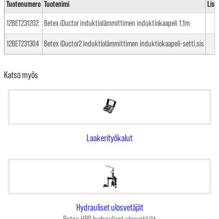
Tuotenumero
Tuotenimi
Lisä
12BET231202
Betex iDuctor induktiolämmittimen induktiokaapeli 1,1m
12BET231304
Betex iDuctor2 induktiolämmittimen induktiokaapeli-setti,sis
Katso myös
Laakerityökalut
Hydrauliset ulosvetäjät