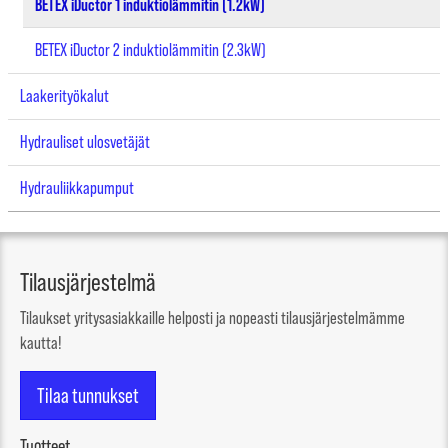
BETEX iDuctor 1 induktiolämmitin (1.2kW)
BETEX iDuctor 2 induktiolämmitin (2.3kW)
Laakerityökalut
Hydrauliset ulosvetäjät
Hydrauliikkapumput
Tilausjärjestelmä
Tilaukset yritysasiakkaille helposti ja nopeasti tilausjärjestelmämme
kautta!
Tilaa tunnukset
Tuotteet