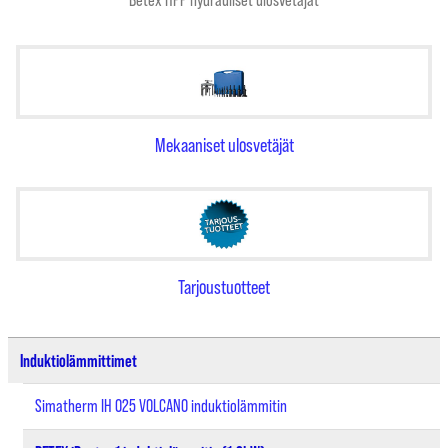
Betex HPP hydrauliset ulosvetäjät
Mekaaniset ulosvetäjät
Tarjoustuotteet
Induktiolämmittimet
Simatherm IH 025 VOLCANO induktiolämmitin