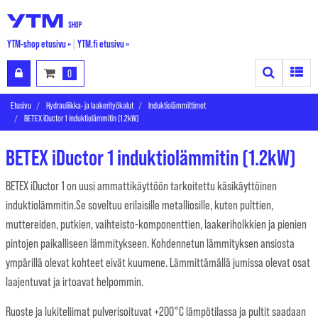
YTM-shop etusivu »
|
YTM.fi etusivu »
Search
Toggle
0
Etusivu
Hydrauliikka- ja laakerityökalut
Induktiolämmittimet
BETEX iDuctor 1 induktiolämmitin (1.2kW)
BETEX iDuctor 1 induktiolämmitin (1.2kW)
BETEX iDuctor 1 on uusi ammattikäyttöön tarkoitettu käsikäyttöinen
induktiolämmitin.Se soveltuu erilaisille metalliosille, kuten pulttien,
muttereiden, putkien, vaihteisto-komponenttien, laakeriholkkien ja pienien
pintojen paikalliseen lämmitykseen. Kohdennetun lämmityksen ansiosta
ympärillä olevat kohteet eivät kuumene. Lämmittämällä jumissa olevat osat
laajentuvat ja irtoavat helpommin.
Ruoste ja lukiteliimat pulverisoituvat +200°C lämpötilassa ja pultit saadaan