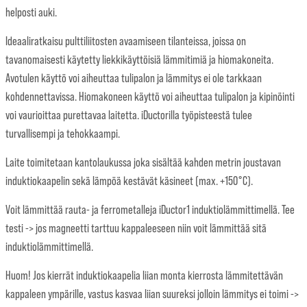
helposti auki.
Ideaaliratkaisu pulttiliitosten avaamiseen tilanteissa, joissa on
tavanomaisesti käytetty liekkikäyttöisiä lämmitimiä ja hiomakoneita.
Avotulen käyttö voi aiheuttaa tulipalon ja lämmitys ei ole tarkkaan
kohdennettavissa. Hiomakoneen käyttö voi aiheuttaa tulipalon ja kipinöinti
voi vaurioittaa purettavaa laitetta. iDuctorilla työpisteestä tulee
turvallisempi ja tehokkaampi.
Laite toimitetaan kantolaukussa joka sisältää kahden metrin joustavan
induktiokaapelin sekä lämpöä kestävät käsineet (max. +150°C).
Voit lämmittää rauta- ja ferrometalleja iDuctor1 induktiolämmittimellä. Tee
testi -> jos magneetti tarttuu kappaleeseen niin voit lämmittää sitä
induktiolämmittimellä.
Huom! Jos kierrät induktiokaapelia liian monta kierrosta lämmitettävän
kappaleen ympärille, vastus kasvaa liian suureksi jolloin lämmitys ei toimi ->