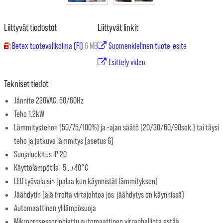
Liittyvät tiedostot
Liittyvät linkit
Betex tuotevalikoima (FI)
6 MB
Suomenkielinen tuote-esite
Esittely video
Tekniset tiedot
Jännite 230VAC, 50/60Hz
Teho 1.2kW
Lämmitystehon (50/75/100%) ja -ajan säätö (20/30/60/90sek.) tai täysi
teho ja jatkuva lämmitys (asetus 6)
Suojaluokitus IP 20
Käyttölämpötila -5...+40°C
LED työvalaisin (palaa kun käynnistät lämmityksen)
Jäähdytin (älä irroita virtajohtoa jos jäähdytys on käynnissä)
Automaattinen ylilämpösuoja
Mikroprosessoriohjattu automaattinen virranhallinta estää