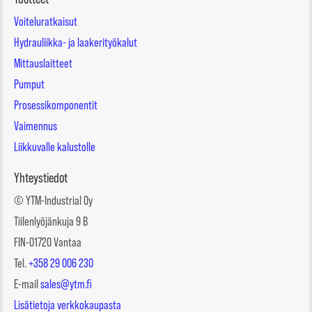
Voiteluratkaisut
Hydrauliikka- ja laakerityökalut
Mittauslaitteet
Pumput
Prosessikomponentit
Vaimennus
Liikkuvalle kalustolle
Yhteystiedot
© YTM-Industrial Oy
Tiilenlyöjänkuja 9 B
FIN-01720 Vantaa
Tel.
+358 29 006 230
E-mail
sales@ytm.fi
Lisätietoja verkkokaupasta