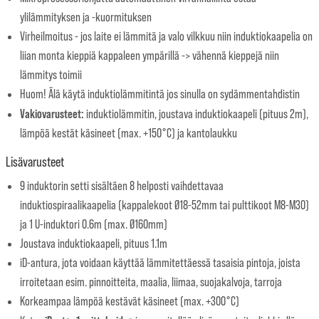
ylilämmityksen ja -kuormituksen
Virheilmoitus - jos laite ei lämmitä ja valo vilkkuu niin induktiokaapelia on
liian monta kieppiä kappaleen ympärillä -> vähennä kieppejä niin
lämmitys toimii
Huom! Älä käytä induktiolämmitintä jos sinulla on sydämmentahdistin
Vakiovarusteet:
induktiolämmitin, joustava induktiokaapeli (pituus 2m),
lämpöä kestät käsineet (max. +150°C) ja kantolaukku
Lisävarusteet
9 induktorin setti sisältäen 8 helposti vaihdettavaa
induktiospiraalikaapelia (kappalekoot Ø18-52mm tai pulttikoot M8-M30)
ja 1 U-induktori 0.6m (max. Ø160mm)
Joustava induktiokaapeli, pituus 1.1m
iD-antura, jota voidaan käyttää lämmitettäessä tasaisia pintoja, joista
irroitetaan esim. pinnoitteita, maalia, liimaa, suojakalvoja, tarroja
Korkeampaa lämpöä kestävät käsineet (max. +300°C)