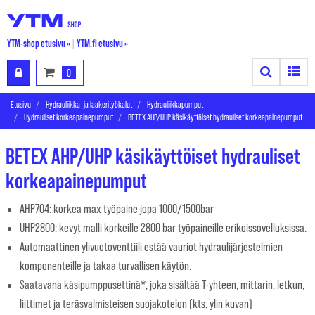
YTM-shop etusivu »
|
YTM.fi etusivu »
Search
Toggle
0
Etusivu
Hydrauliikka- ja laakerityökalut
Hydrauliikkapumput
Hydrauliset korkeapainepumput
BETEX AHP/UHP käsikäyttöiset hydrauliset korkeapainepumput
BETEX AHP/UHP käsikäyttöiset hydrauliset
korkeapainepumput
AHP704: korkea max työpaine jopa 1000/1500bar
UHP2800: kevyt malli korkeille 2800 bar työpaineille erikoissovelluksissa.
Automaattinen ylivuotoventtiili estää vauriot hydraulijärjestelmien
komponenteille ja takaa turvallisen käytön.
Saatavana käsipumppusettinä*, joka sisältää T-yhteen, mittarin, letkun,
liittimet ja teräsvalmisteisen suojakotelon (kts. ylin kuvan)