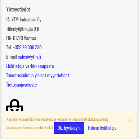
Yhteystiedot
© YTM-Industrial Oy
Tiilenlyöjänkuja 9 B
FIN-01720 Vantaa
Tel.
+358 29 006 230
E-mail
sales@ytm.fi
Lisätietoja verkkokaupasta
Toimituskulut ja yleiset myyntiehdot
Tietosuojaseloste
×
Käytämme sivustollamme evästeitä ja keräämme tietoja käyttökokemuksen ja
Ok, hyväksyn.
Haluan lisätietoja.
asiakaspalvelumme parantamiseksi.