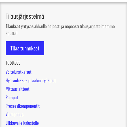
Tilausjärjestelmä
Tilaukset yritysasiakkaille helposti ja nopeasti tilausjärjestelmämme
kautta!
Tilaa tunnukset
Tuotteet
Voiteluratkaisut
Hydrauliikka- ja laakerityökalut
Mittauslaitteet
Pumput
Prosessikomponentit
Vaimennus
Liikkuvalle kalustolle