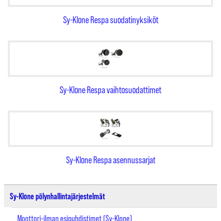
Sy-Klone Respa suodatinyksiköt
Sy-Klone Respa vaihtosuodattimet
Sy-Klone Respa asennussarjat
Sy-Klone pölynhallintajärjestelmät
Moottori-ilman esipuhdistimet (Sy-Klone)