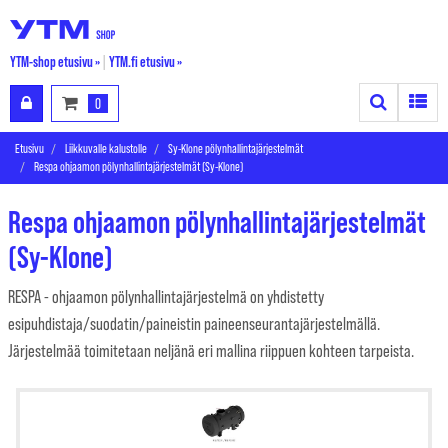
YTM-shop etusivu »
|
YTM.fi etusivu »
Search
Toggle
0
Etusivu
Liikkuvalle kalustolle
Sy-Klone pölynhallintajärjestelmät
Respa ohjaamon pölynhallintajärjestelmät (Sy-Klone)
Respa ohjaamon pölynhallintajärjestelmät
(Sy-Klone)
RESPA - ohjaamon pölynhallintajärjestelmä on yhdistetty
esipuhdistaja/suodatin/paineistin paineenseurantajärjestelmällä.
Järjestelmää toimitetaan neljänä eri mallina riippuen kohteen tarpeista.