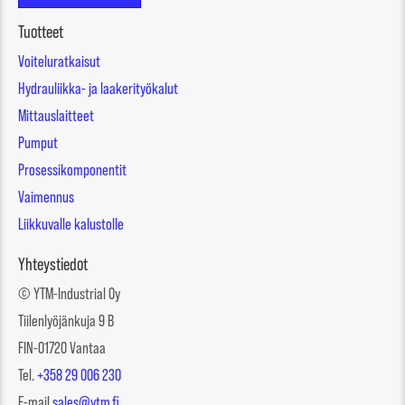
Tuotteet
Voiteluratkaisut
Hydrauliikka- ja laakerityökalut
Mittauslaitteet
Pumput
Prosessikomponentit
Vaimennus
Liikkuvalle kalustolle
Yhteystiedot
© YTM-Industrial Oy
Tiilenlyöjänkuja 9 B
FIN-01720 Vantaa
Tel.
+358 29 006 230
E-mail
sales@ytm.fi