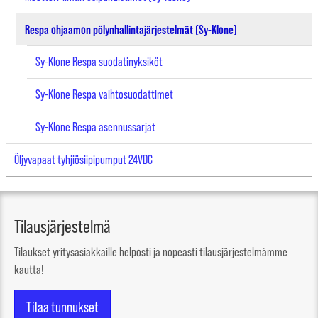
Respa ohjaamon pölynhallintajärjestelmät (Sy-Klone)
Sy-Klone Respa suodatinyksiköt
Sy-Klone Respa vaihtosuodattimet
Sy-Klone Respa asennussarjat
Öljyvapaat tyhjiösiipipumput 24VDC
Tilausjärjestelmä
Tilaukset yritysasiakkaille helposti ja nopeasti tilausjärjestelmämme
kautta!
Tilaa tunnukset