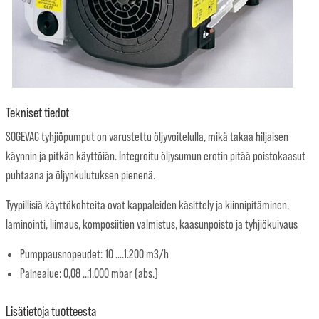
Tekniset tiedot
SOGEVAC tyhjiöpumput on varustettu öljyvoitelulla, mikä takaa hiljaisen
käynnin ja pitkän käyttöiän. Integroitu öljysumun erotin pitää poistokaasut
puhtaana ja öljynkulutuksen pienenä.
Tyypillisiä käyttökohteita ovat kappaleiden käsittely ja kiinnipitäminen,
laminointi, liimaus, komposiitien valmistus, kaasunpoisto ja tyhjiökuivaus
Pumppausnopeudet: 10 ….1.200 m3/h
Painealue: 0,08 …1.000 mbar (abs.)
Lisätietoja tuotteesta