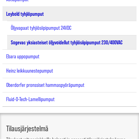
Leybold tyhjiöpumput
Öljyvapaat tyhjiösiipipumput 24VDC
Sogevac yksiasteiset öljyvoidellut tyhjiösiipipumput 230/400VAC
Ebara uppopumput
Heinz leikkuunestepumput
Oberdorfer pronssiset hammaspyöräpumput
Fluid-O-Tech-Lamellipumput
Tilausjärjestelmä