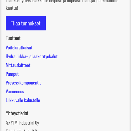
Tilaukset yritysasiakkaille helposti ja nopeasti tilausjärjestelmämme
kautta!
Tilaa tunnukset
Tuotteet
Voiteluratkaisut
Hydrauliikka- ja laakerityökalut
Mittauslaitteet
Pumput
Prosessikomponentit
Vaimennus
Liikkuvalle kalustolle
Yhteystiedot
© YTM-Industrial Oy