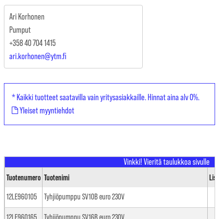
Ari Korhonen
Pumput
+358 40 704 1415
ari.korhonen@ytm.fi
* Kaikki tuotteet saatavilla vain yritysasiakkaille. Hinnat aina alv 0%.
Yleiset myyntiehdot
Tuotenumero
Tuotenimi
Lis
12LE960105
Tyhjiöpumppu SV10B euro 230V
12LE960165
Tyhjiöpumppu SV16B euro 230V