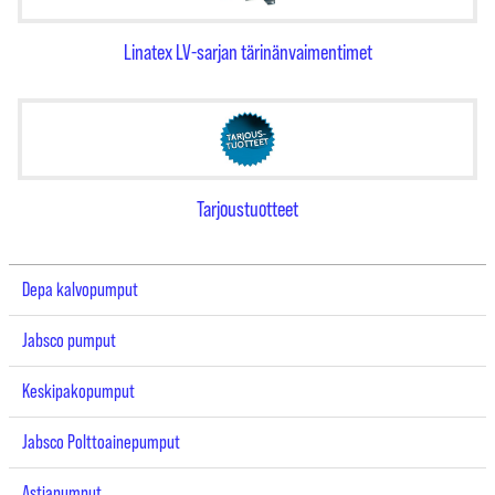
Linatex LV-sarjan tärinänvaimentimet
Tarjoustuotteet
Depa kalvopumput
Jabsco pumput
Keskipakopumput
Jabsco Polttoainepumput
Astiapumput