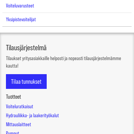
Voiteluvarusteet
Yksipistevoitelijat
Tilausjärjestelmä
Tilaukset yritysasiakkaille helposti ja nopeasti tilausjärjestelmämme
kautta!
Tilaa tunnukset
Tuotteet
Voiteluratkaisut
Hydrauliikka- ja laakerityökalut
Mittauslaitteet
Pumput