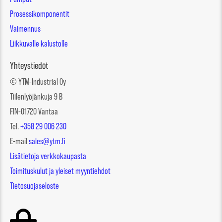
Prosessikomponentit
Vaimennus
Liikkuvalle kalustolle
Yhteystiedot
© YTM-Industrial Oy
Tiilenlyöjänkuja 9 B
FIN-01720 Vantaa
Tel.
+358 29 006 230
E-mail
sales@ytm.fi
Lisätietoja verkkokaupasta
Toimituskulut ja yleiset myyntiehdot
Tietosuojaseloste