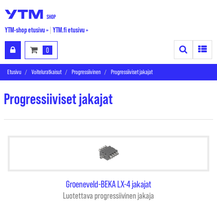
YTM-shop etusivu »
|
YTM.fi etusivu »
Search
Toggle
0
Etusivu
Voiteluratkaisut
Progressiivinen
Progressiiviset jakajat
Progressiiviset jakajat
Groeneveld-BEKA LX-4 jakajat
Luotettava progressiivinen jakaja