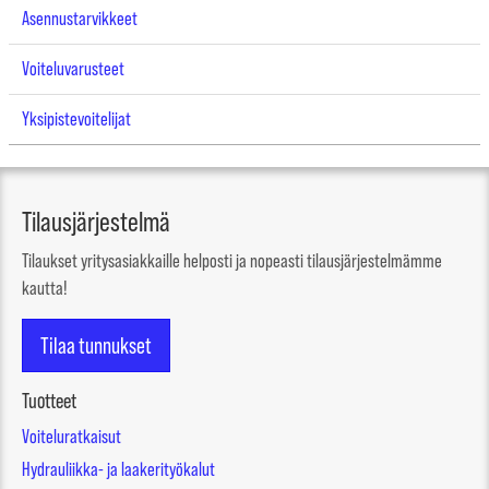
Asennustarvikkeet
Voiteluvarusteet
Yksipistevoitelijat
Tilausjärjestelmä
Tilaukset yritysasiakkaille helposti ja nopeasti tilausjärjestelmämme
kautta!
Tilaa tunnukset
Tuotteet
Voiteluratkaisut
Hydrauliikka- ja laakerityökalut