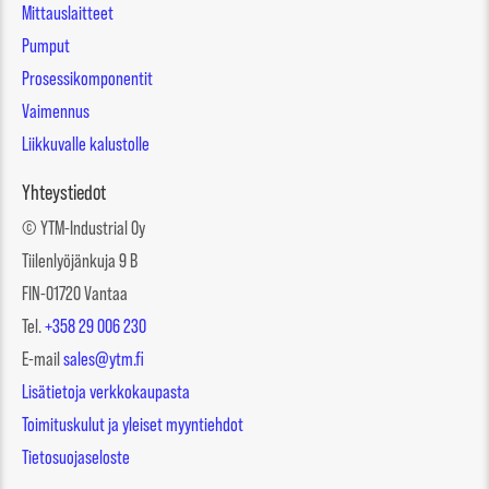
Mittauslaitteet
Pumput
Prosessikomponentit
Vaimennus
Liikkuvalle kalustolle
Yhteystiedot
© YTM-Industrial Oy
Tiilenlyöjänkuja 9 B
FIN-01720 Vantaa
Tel.
+358 29 006 230
E-mail
sales@ytm.fi
Lisätietoja verkkokaupasta
Toimituskulut ja yleiset myyntiehdot
Tietosuojaseloste