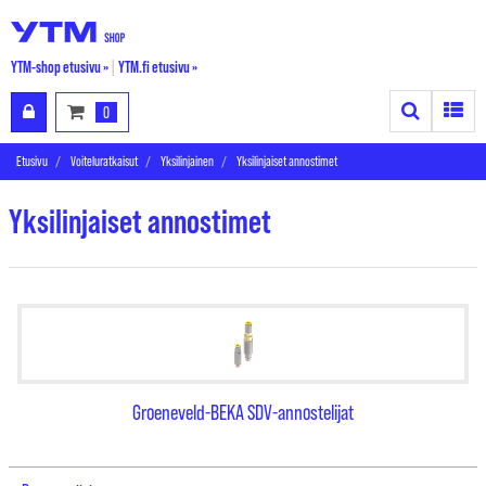
YTM-shop etusivu »
|
YTM.fi etusivu »
Search
Toggle
0
Etusivu
Voiteluratkaisut
Yksilinjainen
Yksilinjaiset annostimet
Yksilinjaiset annostimet
Groeneveld-BEKA SDV-annostelijat