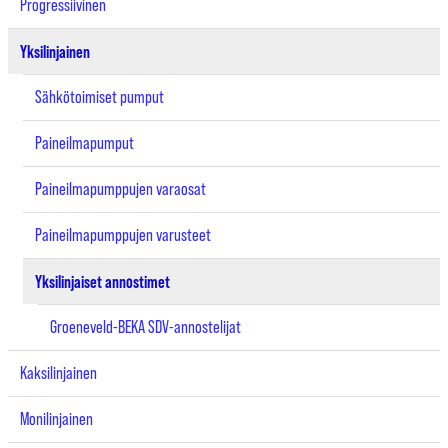
Progressiivinen
Yksilinjainen
Sähkötoimiset pumput
Paineilmapumput
Paineilmapumppujen varaosat
Paineilmapumppujen varusteet
Yksilinjaiset annostimet
Groeneveld-BEKA SDV-annostelijat
Kaksilinjainen
Monilinjainen