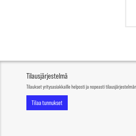
Tilausjärjestelmä
Tilaukset yritysasiakkaille helposti ja nopeasti tilausjärjestel
Tilaa tunnukset