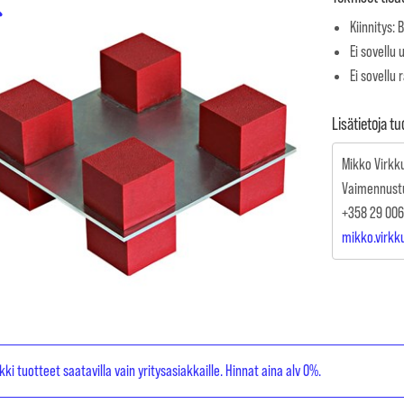
Kiinnitys: 
Ei sovellu 
Ei sovellu 
Lisätietoja t
Mikko Virkk
Vaimennust
+358 29 006
mikko.virk
kki tuotteet saatavilla vain yritysasiakkaille. Hinnat aina alv 0%.