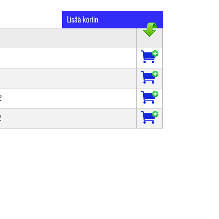
Lisää koriin
2
2