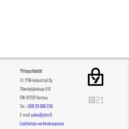
Yhteystiedot
© YTM-Industrial Oy
Tiilenlyöjänkuja 9 B
FIN-01720 Vantaa
Tel.
+358 29 006 230
E-mail
sales@ytm.fi
Lisätietoja verkkokaupasta