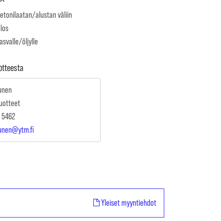
Betonilaatan/alustan väliin
ulos
rasvalle/öljylle
uotteesta
unen
uotteet
 5462
kunen@ytm.fi
Yleiset myyntiehdot