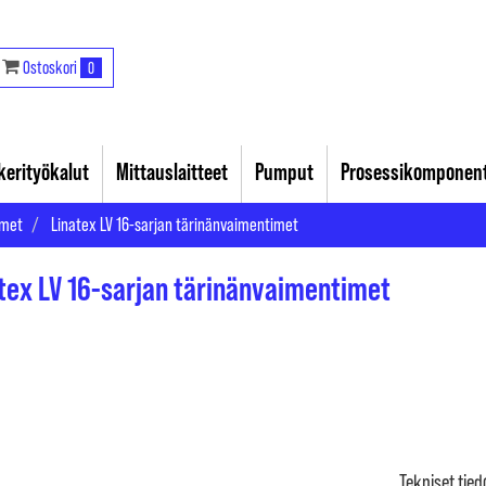
Ostoskori
0
akerityökalut
Mittauslaitteet
Pumput
Prosessikomponent
imet
Linatex LV 16-sarjan tärinänvaimentimet
tex LV 16-sarjan tärinänvaimentimet
Tekniset tied