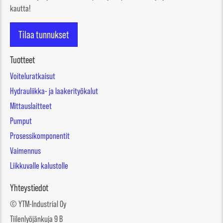
kautta!
Tilaa tunnukset
Tuotteet
Voiteluratkaisut
Hydrauliikka- ja laakerityökalut
Mittauslaitteet
Pumput
Prosessikomponentit
Vaimennus
Liikkuvalle kalustolle
Yhteystiedot
© YTM-Industrial Oy
Tiilenlyöjänkuja 9 B