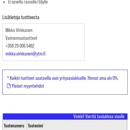
Ei sovellu rasvalle/öljylle
Lisätietoja tuotteesta
Mikko Virkkunen
Vaimennustuotteet
+358 29 006 5462
mikko.virkkunen@ytm.fi
* Kaikki tuotteet saatavilla vain yritysasiakkaille. Hinnat aina alv 0%.
Yleiset myyntiehdot
Tuotenumero
Tuotenimi
L