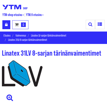
YTM-shop etusivu »
|
YTM.fi etusivu »
Search
Toggle
0
Etusivu
Vaimennus
Linatex LV-sarjan tärinänvaimentimet
Linatex 31LV 8-sarjan tärinänvaimentimet
Linatex 31LV 8-sarjan tärinänvaimentimet