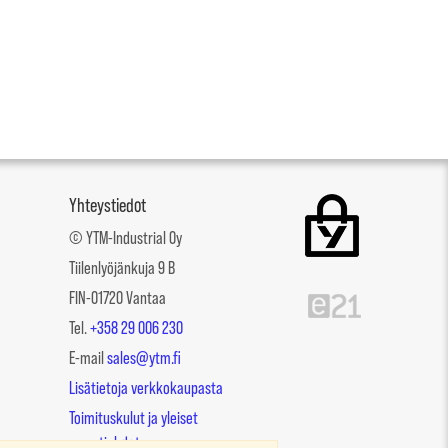
Yhteystiedot
© YTM-Industrial Oy
Tiilenlyöjänkuja 9 B
FIN-01720 Vantaa
Tel.
+358 29 006 230
E-mail
sales@ytm.fi
Lisätietoja verkkokaupasta
Toimituskulut ja yleiset
myyntiehdot