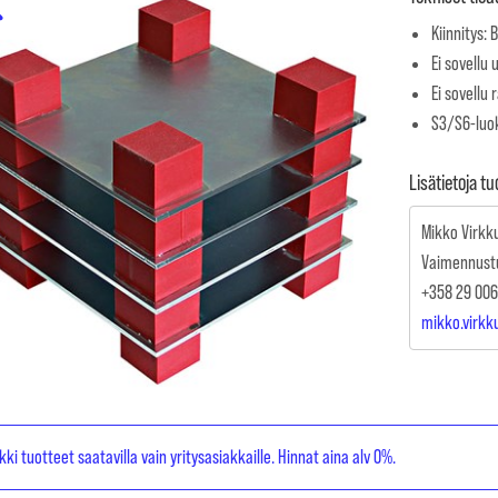
Kiinnitys: 
Ei sovellu 
Ei sovellu 
S3/S6-luo
Lisätietoja t
Mikko Virkk
Vaimennust
+358 29 006
mikko.virk
kki tuotteet saatavilla vain yritysasiakkaille. Hinnat aina alv 0%.