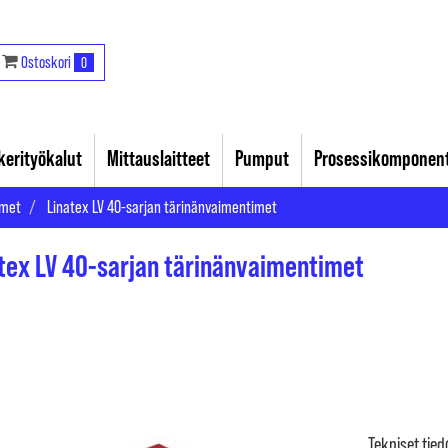
Ostoskori
0
akerityökalut
Mittauslaitteet
Pumput
Prosessikomponent
imet
Linatex LV 40-sarjan tärinänvaimentimet
tex LV 40-sarjan tärinänvaimentimet
Tekniset tied