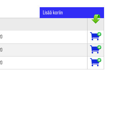
Lisää koriin
20
20
20