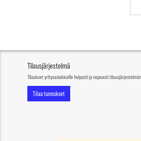
Tilausjärjestelmä
Tilaukset yritysasiakkaille helposti ja nopeasti tilausjärjestel
Tilaa tunnukset