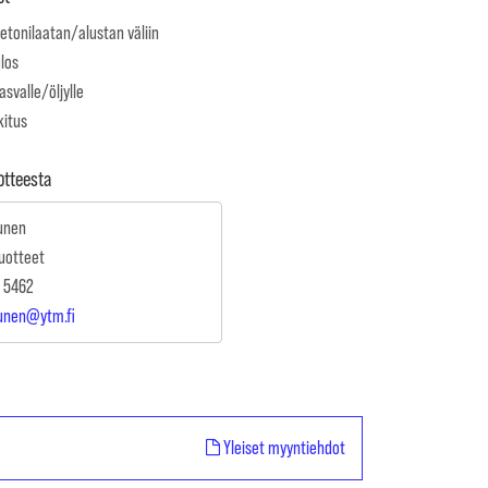
Betonilaatan/alustan väliin
ulos
rasvalle/öljylle
kitus
uotteesta
unen
uotteet
 5462
kunen@ytm.fi
Yleiset myyntiehdot