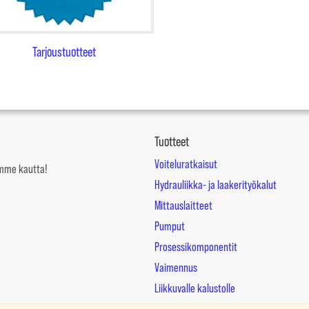
Tarjoustuotteet
Tuotteet
Voiteluratkaisut
mämme kautta!
Hydrauliikka- ja laakerityökalut
Mittauslaitteet
Pumput
Prosessikomponentit
Vaimennus
Liikkuvalle kalustolle