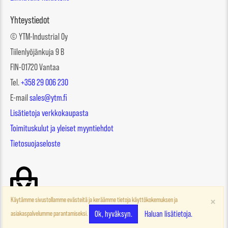
Yhteystiedot
© YTM-Industrial Oy
Tiilenlyöjänkuja 9 B
FIN-01720 Vantaa
Tel.
+358 29 006 230
E-mail
sales@ytm.fi
Lisätietoja verkkokaupasta
Toimituskulut ja yleiset myyntiehdot
Tietosuojaseloste
×
Käytämme sivustollamme evästeitä ja keräämme tietoja käyttökokemuksen ja
Ok, hyväksyn.
Haluan lisätietoja.
asiakaspalvelumme parantamiseksi.