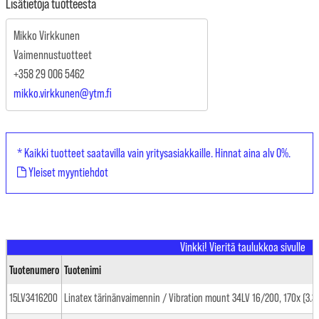
Lisätietoja tuotteesta
Mikko Virkkunen
Vaimennustuotteet
+358 29 006 5462
mikko.virkkunen@ytm.fi
* Kaikki tuotteet saatavilla vain yritysasiakkaille. Hinnat aina alv 0%.
Yleiset myyntiehdot
Tuotenumero
Tuotenimi
15LV3416200
Linatex tärinänvaimennin / Vibration mount 34LV 16/200, 170x (3.3