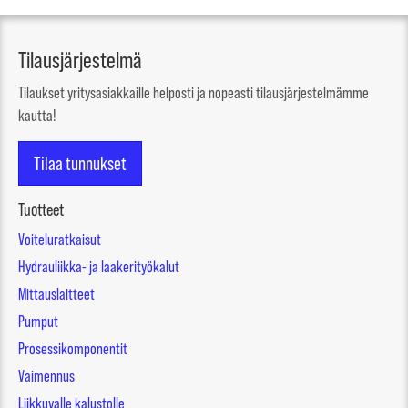
Tilausjärjestelmä
Tilaukset yritysasiakkaille helposti ja nopeasti tilausjärjestelmämme
kautta!
Tilaa tunnukset
Tuotteet
Voiteluratkaisut
Hydrauliikka- ja laakerityökalut
Mittauslaitteet
Pumput
Prosessikomponentit
Vaimennus
Liikkuvalle kalustolle