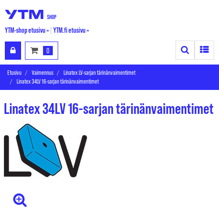
YTM-shop etusivu »
|
YTM.fi etusivu »
Search
Toggle
0
Etusivu
Vaimennus
Linatex LV-sarjan tärinänvaimentimet
Linatex 34LV 16-sarjan tärinänvaimentimet
Linatex 34LV 16-sarjan tärinänvaimentimet